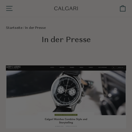
Direkt
Ei
Seitennavigation
zum
Inhalt
Startseite
/
In der Presse
In der Presse