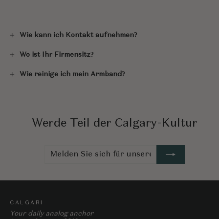
Wie kann ich Kontakt aufnehmen?
Wo ist Ihr Firmensitz?
Wie reinige ich mein Armband?
Werde Teil der Calgary-Kultur
Melden
Abonnieren
Sie
sich
für
unsere
Mailingliste
an
CALGARI
Your daily analog anchor