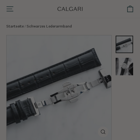
Direkt
Ei
Seitennavigation
zum
Inhalt
Startseite
/
Schwarzes Lederarmband
Schließen